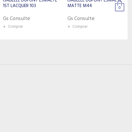
ISABELLE DUPONT ESMALTE
ISABELLE DUPONT ESMALTE
MATTE M44
1ST LACQUER 010
0
Gs Consulte
Gs Consulte
+
Comprar
+
Comprar