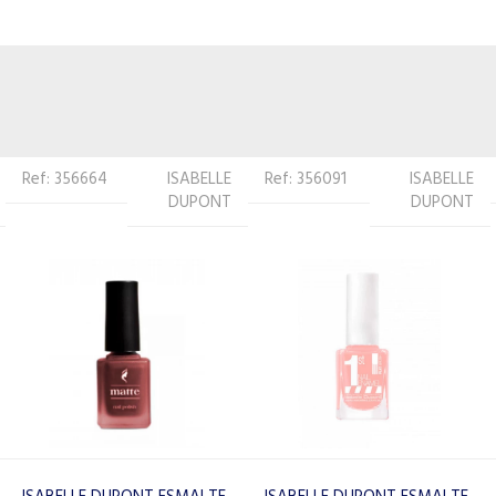
Ref: 356091
ISABELLE
Ref: 356206
ISABELLE
DUPONT
DUPONT