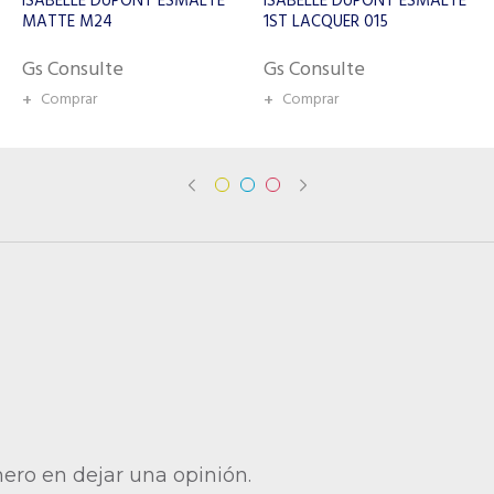
ISABELLE DUPONT ESMALTE
ISABELLE DUPONT ESMALTE
1ST LACQUER 015
1ST LACQUER 103
Gs Consulte
Gs Consulte
+
Comprar
+
Comprar
mero en dejar una opinión.