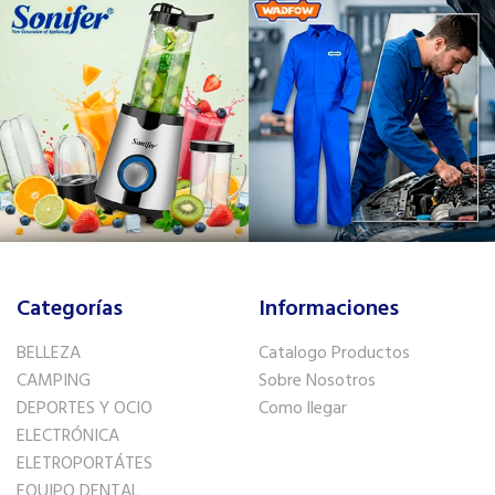
Categorías
Informaciones
BELLEZA
Catalogo Productos
CAMPING
Sobre Nosotros
DEPORTES Y OCIO
Como llegar
ELECTRÓNICA
ELETROPORTÁTES
EQUIPO DENTAL