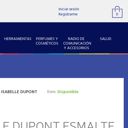
Iniciar sesión
Registrarme
0
HERRAMIENTAS
PERFUMES Y
RADIO DE
SALUD
COSMÉTICOS
COMUNICACIÓN
Y ACCESORIOS
:
ISABELLE DUPONT
Item:
Disponible
LE DUPONT ESMALTE