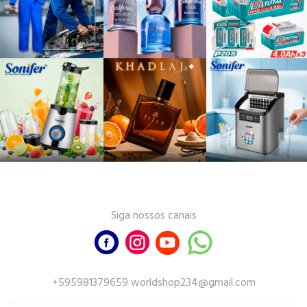
Siga nossos canais
+595981379659 worldshop234@gmail.com