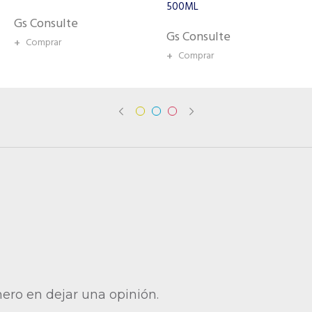
500ML
BRAZILIAN KERATIN LCO3736
150ML
Gs Consulte
Gs Consulte
+
Comprar
+
Comprar
mero en dejar una opinión.