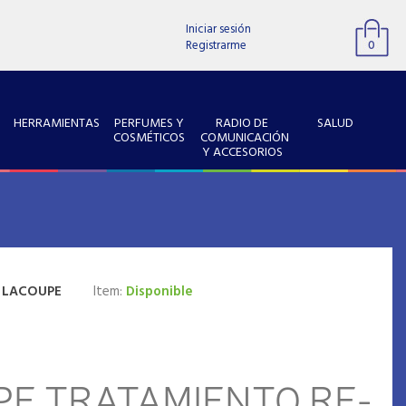
Iniciar sesión
Registrarme
0
HERRAMIENTAS
PERFUMES Y
RADIO DE
SALUD
COSMÉTICOS
COMUNICACIÓN
Y ACCESORIOS
:
LACOUPE
Item:
Disponible
PE TRATAMIENTO RE-