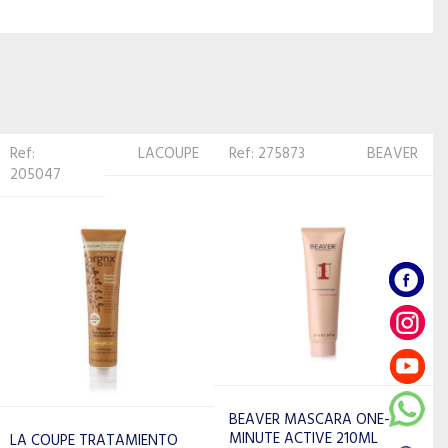
Ref: 275873
BEAVER
Ref: 275804
BEAVER
BEAVER MASCARA ONE-
BEAVER KERATIN HAIR
MINUTE ACTIVE 210ML
FIBERS 28G 19572