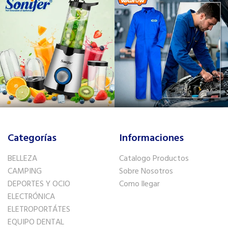
Categorías
Informaciones
BELLEZA
Catalogo Productos
CAMPING
Sobre Nosotros
DEPORTES Y OCIO
Como llegar
ELECTRÓNICA
ELETROPORTÁTES
EQUIPO DENTAL