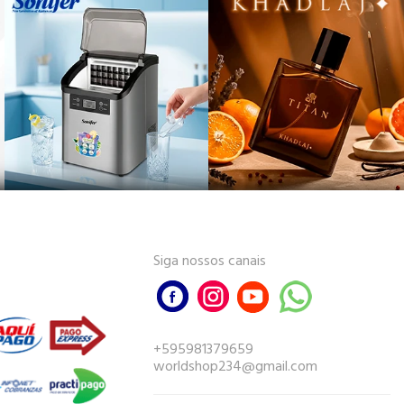
Siga nossos canais
+595981379659
worldshop234@gmail.com