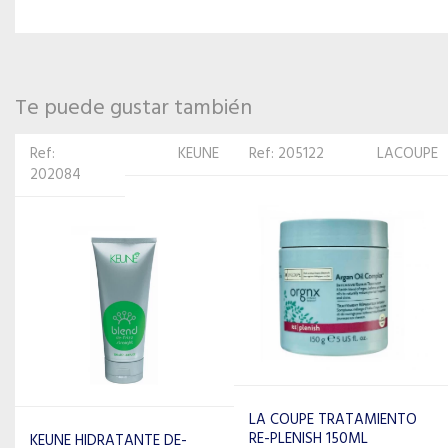
Te puede gustar también
Ref: 205122
LACOUPE
Ref: 198646
BEAVER
LA COUPE TRATAMIENTO
BEAVER SPRAY KERATIN FIBE
RE-PLENISH 150ML
19573 120ML