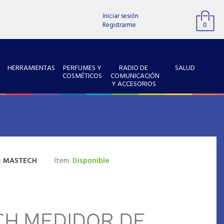
Iniciar sesión
Registrarme
0
HERRAMIENTAS
PERFUMES Y
RADIO DE
SALUD
COSMÉTICOS
COMUNICACIÓN
Y ACCESORIOS
:
MASTECH
Item:
Disponible
H MEDIDOR DE