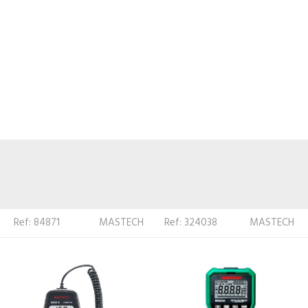
Ref: 324038
MASTECH
Ref: 526210
TOTAL