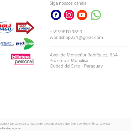
Siga nossos canais
+595981379659
worldshop234@gmail.com
Avenida Monseñor Rodríguez, 654.
Próximo à Monalisa
Ciudad del Este - Paraguay
ciones técnicas están sujetas a cambios con previo aviso. Como vendes en línea, solo están
mediante pagopar.