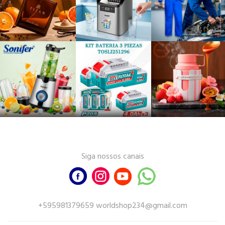
Siga nossos canais
+595981379659 worldshop234@gmail.com