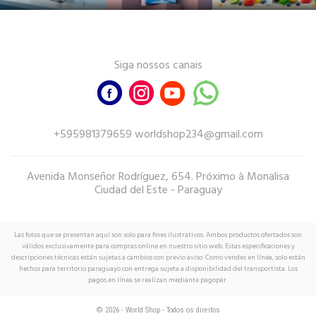
Siga nossos canais
+595981379659 worldshop234@gmail.com
Avenida Monseñor Rodríguez, 654. Próximo à Monalisa
Ciudad del Este - Paraguay
Las fotos que se presentan aquí son solo para fines ilustrativos. Ambos productos ofertados son
válidos exclusivamente para compras online en nuestro sitio web. Estas especificaciones y
descripciones técnicas están sujetas a cambios con previo aviso. Como vendes en línea, solo están
hechos para territorio paraguayo con entrega sujeta a disponibilidad del transportista. Los
pagos en línea se realizan mediante pagopar.
© 2026 - World Shop - Todos os direitos