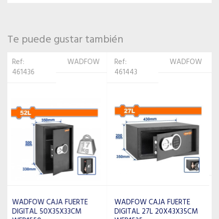
Te puede gustar también
Ref:
WADFOW
Ref: 461412
WADFOW
461443
WADFOW CAJA FUERTE
DIGITAL 7L 18X28X18CM
WADFOW CAJA FUERTE
WEB1518
DIGITAL 27L 20X43X35CM