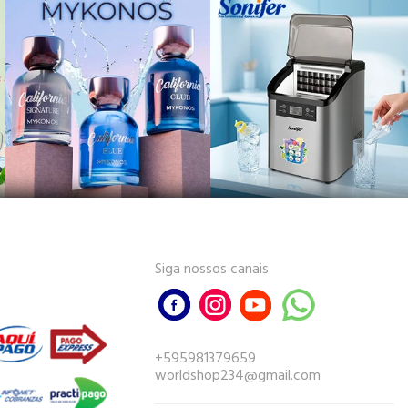
Siga nossos canais
+595981379659
worldshop234@gmail.com