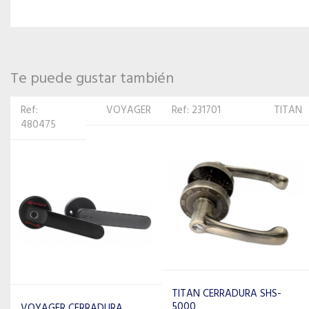
Te puede gustar también
Ref: 231701
TITAN
Ref: 98359
TITAN
TITAN CERRADURA SHS-
TITAN CERRADURA ZINC
5000
MOD A-1225