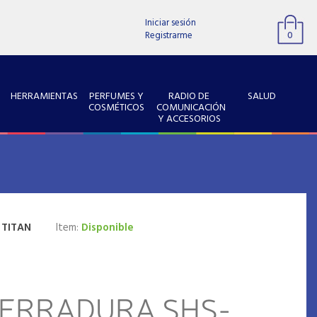
Iniciar sesión
Registrarme
0
HERRAMIENTAS
PERFUMES Y
RADIO DE
SALUD
COSMÉTICOS
COMUNICACIÓN
Y ACCESORIOS
:
TITAN
Item:
Disponible
CERRADURA SHS-