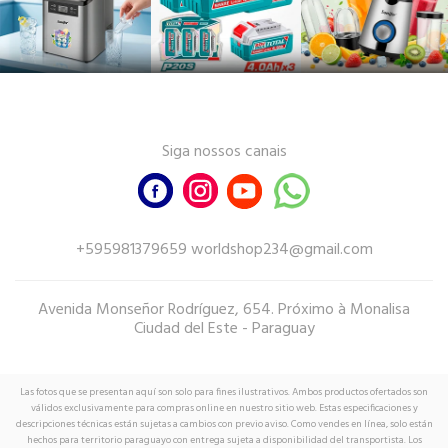
Siga nossos canais
+595981379659 worldshop234@gmail.com
Avenida Monseñor Rodríguez, 654. Próximo à Monalisa
Ciudad del Este - Paraguay
Las fotos que se presentan aquí son solo para fines ilustrativos. Ambos productos ofertados son
válidos exclusivamente para compras online en nuestro sitio web. Estas especificaciones y
descripciones técnicas están sujetas a cambios con previo aviso. Como vendes en línea, solo están
hechos para territorio paraguayo con entrega sujeta a disponibilidad del transportista. Los