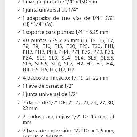
1 mango giratorio: 1/4'' x 150 mm
1 junta universal de 1/4''
1 adaptador de tres vías de 1/4'': 3/8''
(H) * 1/4'' (M)
1 soporte para puntas: 1/4'' * 6.35 mm
40 puntas 6.35 x 25 mm (L): T5, T6, T7,
T8, T9, T10, T15, T20, T25, T30, PH1,
PH2, PH2, PH3, PH4, PZ1, PZ2, PZ2, PZ3,
PZ4, SL3, SL3, SL4, SL4, SL5, SL5.5,
SL6, SL6.5, SL7, SL7, H2, H3, H3, H4,
H4, H5, H5, H6, H7, H7
4 dados de impacto: 17, 19, 21, 22 mm
1 llave de carraca: 1/2''
1 junta universal de 1/2''
7 dados de 1/2'' DR: 21, 22, 23, 24, 27, 30,
32 mm
2 dados para bujías: 1/2'' Dr. 16 mm, 21
mm
2 barra de extensión: 1/2'' Dr. x 125 mm,
1/2'' Dr. x 250 mm