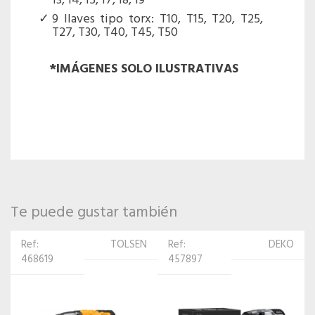
13, 14, 15, 17, 18, 19
9 llaves tipo torx: T10, T15, T20, T25,
T27, T30, T40, T45, T50
*IMÁGENES SOLO ILUSTRATIVAS
Te puede gustar también
Ref:
TOLSEN
Ref:
DEKO
468619
457897