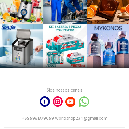
Siga nossos canais
+595981379659 worldshop234@gmail.com