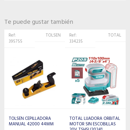
Te puede gustar también
Ref:
TOTAL
Ref:
TOTAL
334235
465410
TOTAL LIJADORA ORBITAL
TOTAL LIJADORA
MOTOR SIN ESCOBILLAS
ANGULAR TDSLI2051 20V
20V TSHSLI20241