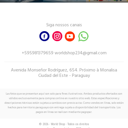
Siga nossos canais
+595981379659 worldshop234@gmail.com
Avenida Monseñor Rodríguez, 654. Próximo à Monalisa
Ciudad del Este - Paraguay
Las fotos que se presentan aquí son solo para fines ilustrativos. Ambos productos ofertados son
válidos exclusivamente para compras online en nuestro sitio web. Estas especificaciones y
descripciones técnicas están sujetas a cambios con previo aviso. Como vendes en línea, solo están
hechos para territorio paraguayo con entrega sujeta a disponibilidad del transportista. Los
pagos en línea se realizan mediante pagopar.
© 2026 - World Shop - Todos os direitos