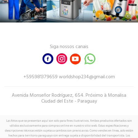
Siga nossos canais
+595981379659 worldshop234@gmail.com
Avenida Monseñor Rodríguez, 654. Próximo à Monalisa
Ciudad del Este - Paraguay
Las fotos que se presentan aquí son solo para fines ilustrativos. Ambos productos ofertados son
válidos exclusivamente para compras online en nuestro sitio web. Estas especificaciones y
descripciones técnicas están sujetas a cambios con previo aviso. Como vendes en línea, solo están
hechos para territorio paraguayo con entrega sujeta a disponibilidad del transportista. Los