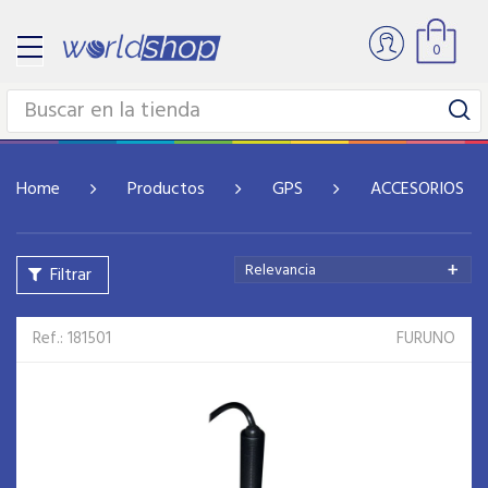
0
Home
Productos
GPS
ACCESORIOS
Relevancia
Filtrar
Ref.: 181501
FURUNO