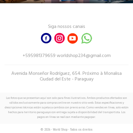
Siga nossos canais
+595981379659 worldshop234@gmail.com
Avenida Monseñor Rodríguez, 654. Próximo à Monalisa
Ciudad del Este - Paraguay
Las fotos que se presentan aquí son solo para fines ilustrativos. Ambos productos ofertados son
válidos exclusivamente para compras online en nuestro sitio web. Estas especificaciones y
descripciones técnicas están sujetas a cambios con previo aviso. Como vendes en línea, solo están
hechos para territorio paraguayo con entrega sujeta a disponibilidad del transportista. Los
pagos en línea se realizan mediante pagopar.
© 2026 - World Shop - Todos os direitos