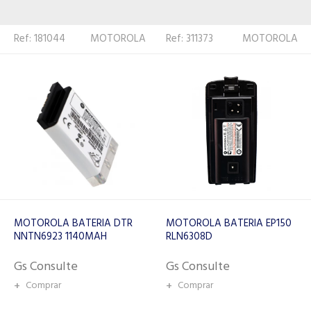
Ref: 311373
MOTOROLA
Ref: 311366
MOTOROLA
MOTOROLA BATERIA EP150
MOTOROLA BATERIA
RLN6308D
PRO5150 HNN-9010 / OEM
Gs Consulte
Gs Consulte
+
Comprar
+
Comprar