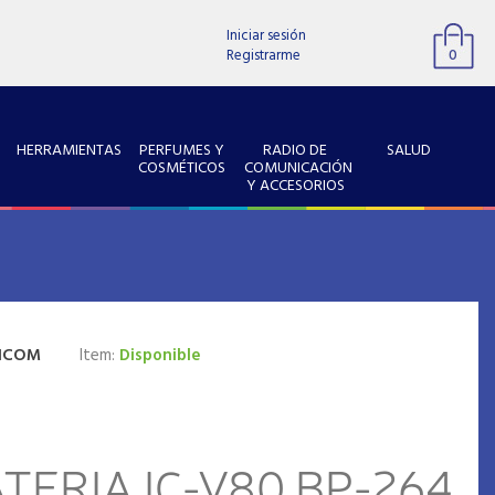
Iniciar sesión
Registrarme
0
HERRAMIENTAS
PERFUMES Y
RADIO DE
SALUD
COSMÉTICOS
COMUNICACIÓN
Y ACCESORIOS
ICOM
Item:
Disponible
TERIA IC-V80 BP-264