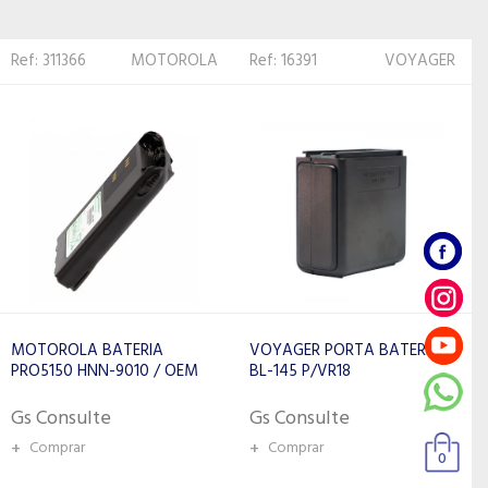
Ref: 16391
VOYAGER
Ref: 604
MOTOROLA
VOYAGER PORTA BATERIA
MOTOROLA BATERIA DTR
BL-145 P/VR18
NNTN6923 FINA
Gs Consulte
Gs Consulte
+
Comprar
+
Comprar
0