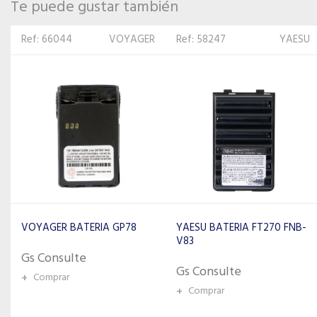
Te puede gustar también
Ref: 58247
YAESU
Ref: 181044
MOTOROLA
YAESU BATERIA FT270 FNB-
MOTOROLA BATERIA DTR
V83
NNTN6923 1140MAH
Gs Consulte
Gs Consulte
+
Comprar
+
Comprar