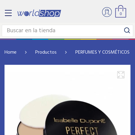
0
Home
Productos
PERFUMES Y COSMÉTICOS