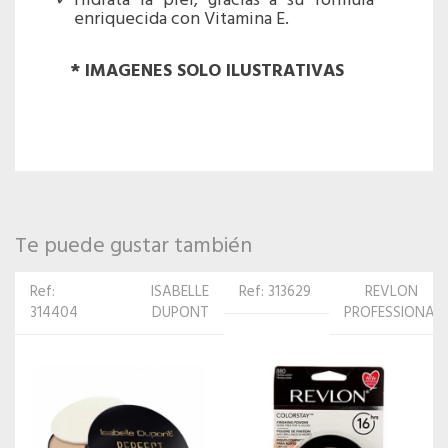
Hidrata la piel, gracias a su fórmula
enriquecida con Vitamina E.
* IMAGENES SOLO ILUSTRATIVAS
Te puede gustar también
Ref: 313629
REVLON
Ref:
ISABELLE
PROFESSIONAL
359535
DUPONT