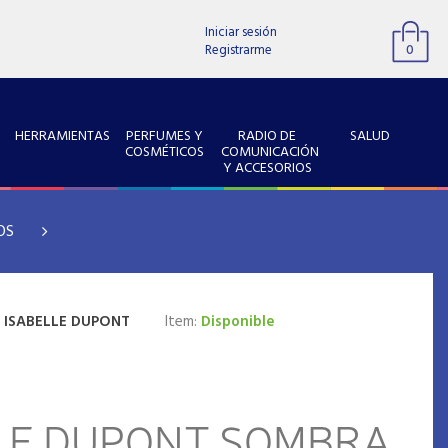
Iniciar sesión
Registrarme
0
HERRAMIENTAS
PERFUMES Y
RADIO DE
SALUD
COSMÉTICOS
COMUNICACIÓN
Y ACCESORIOS
OS
:
ISABELLE DUPONT
Item:
Disponible
LE DUPONT SOMBRA