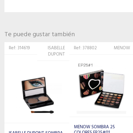
Te puede gustar también
Ref: 378802
MENOW
Ref: 347112
MILANI
MENOW SOMBRA 25
MILANI SOMBRA
COLORES EP25#01
ILUMINADOR MSFE-03