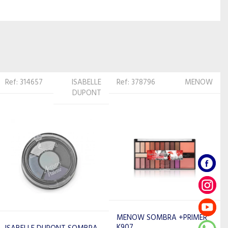
Ref: 378796
MENOW
Ref: 230315
REVLON
PROFESSIONAL
MENOW SOMBRA +PRIMER
K907