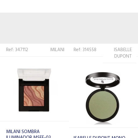
Ref: 314558
ISABELLE
Ref: 314657
ISABELLE
DUPONT
DUPONT