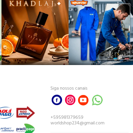
Siga nossos canais
+595981379659
worldshop234@gmail.com