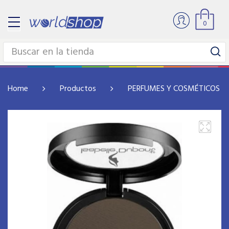
0
Home
Productos
PERFUMES Y COSMÉTICOS