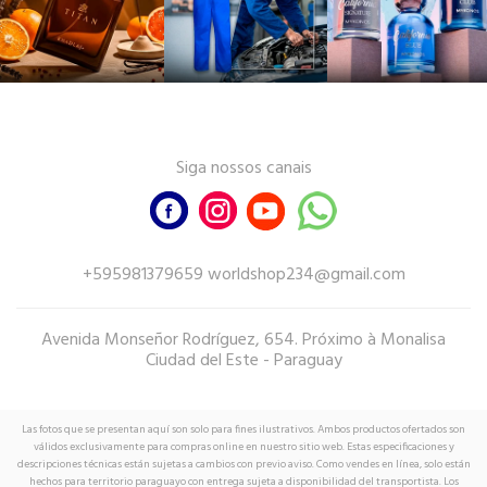
Siga nossos canais
+595981379659 worldshop234@gmail.com
Avenida Monseñor Rodríguez, 654. Próximo à Monalisa
Ciudad del Este - Paraguay
Las fotos que se presentan aquí son solo para fines ilustrativos. Ambos productos ofertados son
válidos exclusivamente para compras online en nuestro sitio web. Estas especificaciones y
descripciones técnicas están sujetas a cambios con previo aviso. Como vendes en línea, solo están
hechos para territorio paraguayo con entrega sujeta a disponibilidad del transportista. Los