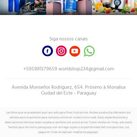
Siga nossos canais
+595981379659 worldshop234@gmail.com
Avenida Monseñor Rodríguez, 654. Próximo à Monalisa
Ciudad del Este - Paraguay
Las fotos que se presentan aquí son solo para fines ilustrativos. Ambos productos ofertados son
válidos exclusivamente para compras online en nuestro sitio web. Estas especificaciones y
descripciones técnicas están sujetas a cambios con previo aviso. Como vendes en línea, solo están
hechos para territorio paraguayo con entrega sujeta a disponibilidad del transportista. Los
pagos en línea se realizan mediante pagopar.