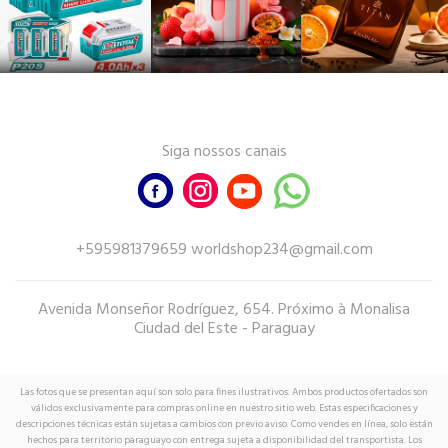
Siga nossos canais
+595981379659 worldshop234@gmail.com
Avenida Monseñor Rodríguez, 654. Próximo à Monalisa
Ciudad del Este - Paraguay
Las fotos que se presentan aquí son solo para fines ilustrativos. Ambos productos ofertados son
válidos exclusivamente para compras online en nuestro sitio web. Estas especificaciones y
descripciones técnicas están sujetas a cambios con previo aviso. Como vendes en línea, solo están
hechos para territorio paraguayo con entrega sujeta a disponibilidad del transportista. Los